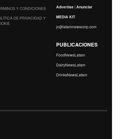
Advertise
|
Anunciar
ÉRMINOS Y CONDICIONES
MEDIA KIT
LÍTICA DE PRIVACIDAD Y
OOKIE
jc@latamnewscorp.com
PUBLICACIONES
FoodNewsLatam
DairyNewsLatam
DrinksNewsLatam