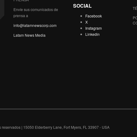
SOCIAL
T
Envíe sus comunicados de
prensa a
Facebook
PO
X
C
info@latamnewscorp.com
Instagram
Linkedin
Latam News Media
 reservados | 15050 Elderberry Lane, Fort Myers, FL 33907 - USA