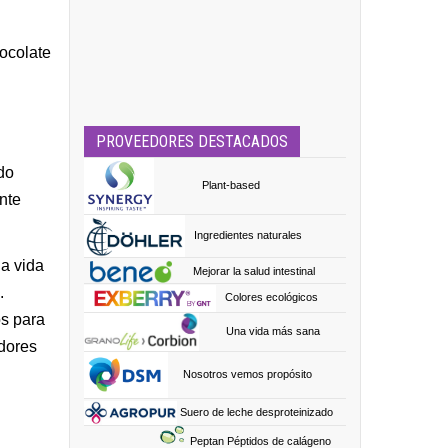
ocolate
PROVEEDORES DESTACADOS
ndo
Plant-based
nte
Ingredientes naturales
na vida
Mejorar la salud intestinal
.
Colores ecológicos
os para
Una vida más sana
dores
Nosotros vemos propósito
Suero de leche desproteinizado
Peptan Péptidos de calágeno