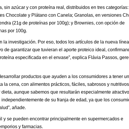
a, sin azúcar y con proteína real, distribuidos en tres categorías:
res Chocolate y Plátano con Canela; Granolas, en versiones Ch
ndra (21g de proteínas por 100g); y Brownies, con opción de
nas por 100g.
la investigación. Por eso, todos los artículos de la nueva línea
vo de garantizar que tuvieran el aporte proteico ideal, confirma
roteína especificada en el envase”, explica Flávia Passos, gere
desarrollar productos que ayuden a los consumidores a tener u
la cena, con alimentos prácticos, fáciles, sabrosos y nutritivos
 dieta, aunque sabemos que resultarán especialmente atractiv
, independientemente de su franja de edad, ya que los consumi
alud”, añade.
asil y se pueden encontrar principalmente en supermercados e
emporios y farmacias.