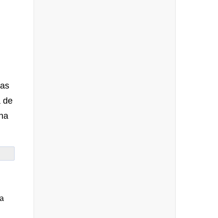
tas
a de
una
ma