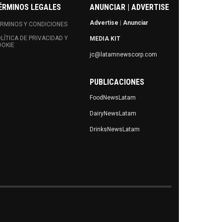
ÉRMINOS LEGALES
ANUNCIAR | ADVERTISE
Advertise
|
Anunciar
RMINOS Y CONDICIONES
LÍTICA DE PRIVACIDAD Y
MEDIA KIT
OOKIE
jc@latamnewscorp.com
PUBLICACIONES
FoodNewsLatam
DairyNewsLatam
DrinksNewsLatam