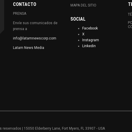
CONTACTO
T
MAPA DEL SITIO
PRENSA
TÉ
SOCIAL
PO
Envíe sus comunicados de
C
Facebook
prensa a
X
info@latamnewscorp.com
Instagram
Linkedin
Latam News Media
reservados | 15050 Elderberry Lane, Fort Myers, FL 33907 - USA