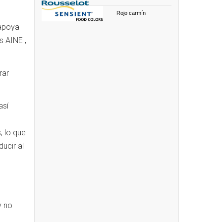
Rojo carmín
 apoya
s AINE ,
rar
así
, lo que
ucir al
y no