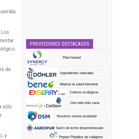
semilla
 Los
enestar
PROVEEDORES DESTACADOS
nológico
Plant-based
es de
Ingredientes naturales
Mejorar la salud intestinal
Colores ecológicos
Una vida más sana
a sólo
a
Nosotros vemos propósito
Suero de leche desproteinizado
o, y
Peptan Péptidos de calágeno