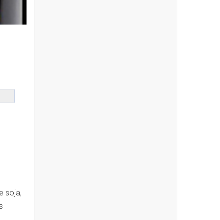
e soja,
s