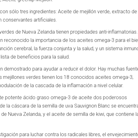
 sólo tres ingredientes: Aceite de mejillón verde, extracto de 
n conservantes artificiales.
verdes de Nueva Zelanda tienen propiedades anti-inflamatorias.
an reconocido la importancia de los aceites omega-3 para el bi
función cerebral, la fuerza conjunta y la salud, y un sistema inmu
ista de beneficios para la salud.
n demostrado para ayudar a reducir el dolor. Hay muchas fuent
 mejillones verdes tienen los 18 conocidos aceites omega-3,
modulación de la cascada de la inflamación a nivel celular.
te potente ácido graso omega-3 de aceite dos poderosos
 de la cáscara de la semilla de uva Sauvignon Blanc se encuentr
 de Nueva Zelanda, y el aceite de semilla de kiwi, que contiene l
gación para luchar contra los radicales libres, el envejecimient