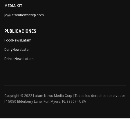
MEDIA KIT
jc@latamnewscorp.com
PUBLICACIONES
FoodNewsLatam
DairyNewsLatam
DrinksNewsLatam
Copyright © 2022 Latam News Media Corp | Todos los derechos reservados
| 15050 Elderberry Lane, Fort Myers, FL 33907 - USA