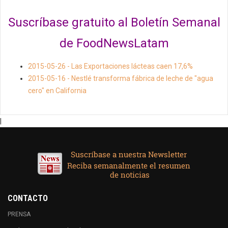
Suscríbase gratuito al Boletín Semanal
de FoodNewsLatam
2015-05-26 - Las Exportaciones lácteas caen 17,6%
2015-05-16 - Nestlé transforma fábrica de leche de "agua
cero" en California
|
CONTACTO
PRENSA