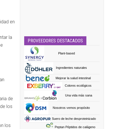
lidad en
tar la
PROVEEDORES DESTACADOS
de
Plant-based
Ingredientes naturales
Mejorar la salud intestinal
dan
Colores ecológicos
Una vida más sana
aria de
 de los
Nosotros vemos propósito
Suero de leche desproteinizado
n los
Peptan Péptidos de calágeno