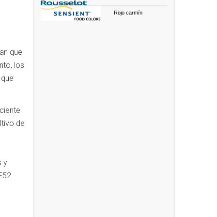
Rojo carmín
can que
nto, los
 que
ciente
ltivo de
s y
 F52