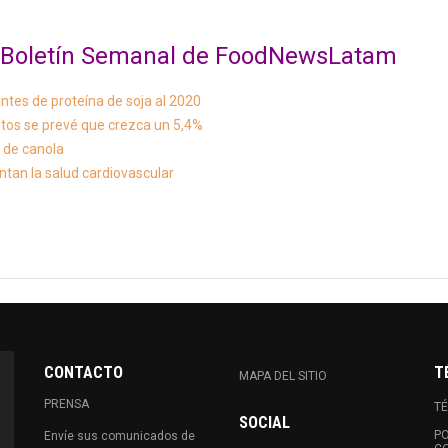
al Boletín Semanal de FoodNewsLatam
ntes de proteína de soja al 2020
tos se prevé que crezca un 5,4%
 de canola
tan la salud cardiovascular
CONTACTO
T
MAPA DEL SITIO
PRENSA
TÉ
SOCIAL
PO
Envíe sus comunicados de