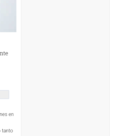
ente
ones en
o tanto