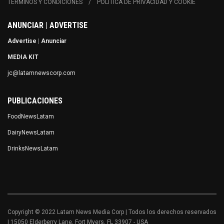
TÉRMINOS Y CONDICIONES
POLÍTICA DE PRIVACIDAD Y COOKIE
ANUNCIAR | ADVERTISE
Advertise
|
Anunciar
MEDIA KIT
jc@latamnewscorp.com
PUBLICACIONES
FoodNewsLatam
DairyNewsLatam
DrinksNewsLatam
Copyright © 2022 Latam News Media Corp | Todos los derechos reservados
| 15050 Elderberry Lane, Fort Myers, FL 33907 - USA